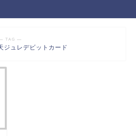
― TAG ―
天ジュレデビットカード