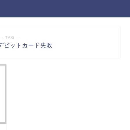
― TAG ―
デビットカード失敗