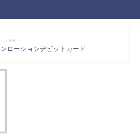
― TAG ―
キンローションデビットカード