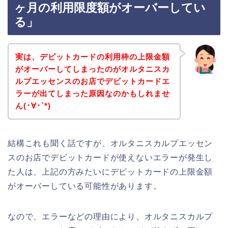
ヶ月の利用限度額がオーバーしてい
る」
実は、デビットカードの利用枠の上限金額
がオーバーしてしまったのがオルタニスカ
ルプエッセンスのお店でデビットカードエ
ラーが出てしまった原因なのかもしれませ
ん(･∀･`*)
結構これも聞く話ですが、オルタニスカルプエッセン
スのお店でデビットカードが使えないエラーが発生し
た人は、上記の方みたいにデビットカードの上限金額
がオーバーしている可能性があります。
なので、エラーなどの理由により、オルタニスカルプ