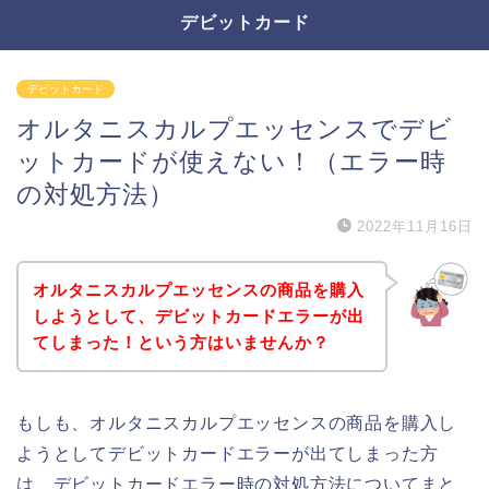
デビットカード
デビットカード
オルタニスカルプエッセンスでデビ
ットカードが使えない！（エラー時
の対処方法）
2022年11月16日
オルタニスカルプエッセンスの商品を購入
しようとして、デビットカードエラーが出
てしまった！という方はいませんか？
もしも、オルタニスカルプエッセンスの商品を購入し
ようとしてデビットカードエラーが出てしまった方
は、デビットカードエラー時の対処方法についてまと