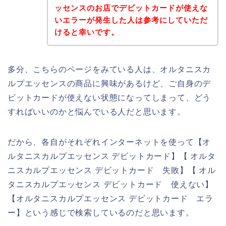
ッセンスのお店でデビットカードが使えな
いエラーが発生した人は参考にしていただ
けると幸いです。
多分、こちらのページをみている人は、オルタニスカ
ルプエッセンスの商品に興味があるけど、ご自身のデ
ビットカードが使えない状態になってしまって、どう
すればいいのかと悩んでいる人だと思います。
だから、各自がそれぞれインターネットを使って【オ
ルタニスカルプエッセンス デビットカード】【 オルタ
ニスカルプエッセンス デビットカード 失敗】【 オル
タニスカルプエッセンス デビットカード 使えない】
【オルタニスカルプエッセンス デビットカード エラ
ー】という感じで検索しているのだと思います。