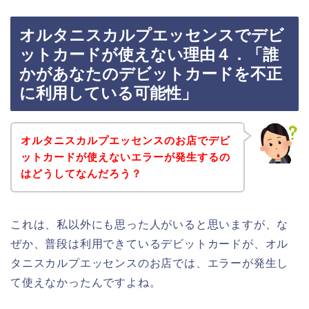
オルタニスカルプエッセンスでデビ
ットカードが使えない理由４．「誰
かがあなたのデビットカードを不正
に利用している可能性」
オルタニスカルプエッセンスのお店でデビ
ットカードが使えないエラーが発生するの
はどうしてなんだろう？
これは、私以外にも思った人がいると思いますが、な
ぜか、普段は利用できているデビットカードが、オル
タニスカルプエッセンスのお店では、エラーが発生し
て使えなかったんですよね。