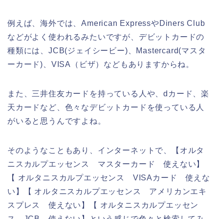
例えば、海外では、American ExpressやDiners Club
などがよく使われるみたいですが、デビットカードの
種類には、JCB(ジェイシービー)、Mastercard(マスタ
ーカード)、VISA（ビザ）などもありますからね。
また、三井住友カードを持っている人や、dカード、楽
天カードなど、色々なデビットカードを使っている人
がいると思うんですよね。
そのようなこともあり、インターネットで、【オルタ
ニスカルプエッセンス マスターカード 使えない】
【 オルタニスカルプエッセンス VISAカード 使えな
い】【 オルタニスカルプエッセンス アメリカンエキ
スプレス 使えない】【 オルタニスカルプエッセン
ス JCB 使えない】という感じで色々と検索してみ