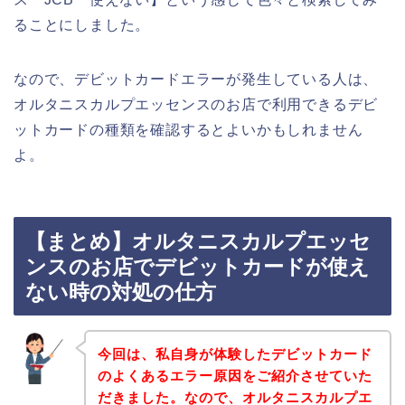
ることにしました。
なので、デビットカードエラーが発生している人は、
オルタニスカルプエッセンスのお店で利用できるデビ
ットカードの種類を確認するとよいかもしれません
よ。
【まとめ】オルタニスカルプエッセ
ンスのお店でデビットカードが使え
ない時の対処の仕方
今回は、私自身が体験したデビットカード
のよくあるエラー原因をご紹介させていた
だきました。なので、オルタニスカルプエ