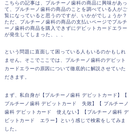
こちらの記事は、プルチーノ歯科の商品に興味があっ
て、プルチーノ歯科の商品のことを調べている人がご
覧になっていると思うのですが、いかがでしょうか？
ただ、プルチーノ歯科の商品の支払いページでプルチ
ーノ歯科の商品を購入できずにデビットカードエラー
が発生してしまった、、、
という問題に直面して困っている人もいるのかもしれ
ません。そこでここでは、プルチーノ歯科のデビット
カードエラーの原因について徹底的に解説させていた
だきます。
まず、私自身が【プルチーノ歯科 デビットカード】【
プルチーノ歯科 デビットカード 失敗】【 プルチーノ
歯科 デビットカード 使えない】【プルチーノ歯科 デ
ビットカード エラー】という感じで検索をしてみま
した。