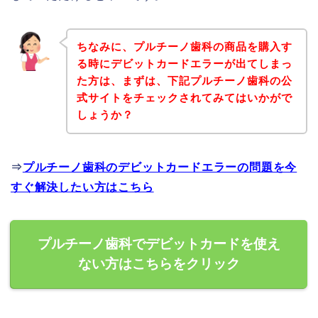
ちなみに、プルチーノ歯科の商品を購入す
る時にデビットカードエラーが出てしまっ
た方は、まずは、下記プルチーノ歯科の公
式サイトをチェックされてみてはいかがで
しょうか？
⇒
プルチーノ歯科のデビットカードエラーの問題を今
すぐ解決したい方はこちら
プルチーノ歯科でデビットカードを使え
ない方はこちらをクリック