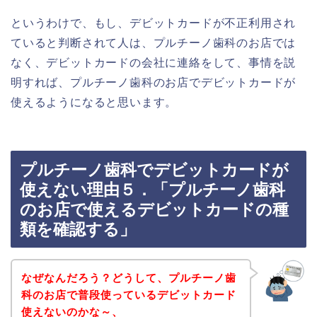
というわけで、もし、デビットカードが不正利用され
ていると判断されて人は、プルチーノ歯科のお店では
なく、デビットカードの会社に連絡をして、事情を説
明すれば、プルチーノ歯科のお店でデビットカードが
使えるようになると思います。
プルチーノ歯科でデビットカードが
使えない理由５．「プルチーノ歯科
のお店で使えるデビットカードの種
類を確認する」
なぜなんだろう？どうして、プルチーノ歯
科のお店で普段使っているデビットカード
使えないのかな～、