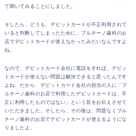
て聞いてみることにしました。
そしたら、どうも、デビットカードが不正利用されて
いると判断してしまったために、プルチーノ歯科のお
店でデビットカードが使えなかったみたいなんですよ
ね。
なので、デビットカード会社に電話をすれば、デビッ
トカードが使えない問題は解決できると思ったんです
よね。だから、デビットカード会社の担当の人に「プ
ルチーノ歯科のお店で利用したデビットカードは、不
正に利用したものではない」という旨をお伝えさせて
いただきました。そしたら、その後は、問題なくプル
チーノ歯科のお店でデビットカードが使えるようにな
りましたよ。