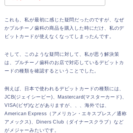
これも、私が最初に感じた疑問だったのですが、なぜ
かプルチーノ歯科の商品を購入した時にだけ、私のデ
ビットカードが使えなくなってしまったんです。
そして、このような疑問に対して、私が思う解決策
は、プルチーノ歯科のお店で対応しているデビットカ
ードの種類を確認するということでした。
例えば、日本で使われるデビットカードの種類には、
JCB(ジェイシービー)、Mastercard(マスターカード)、
VISA(ビザ)などがありますが、、、海外では、
American Express（アメリカン・エキスプレス／通称
アメックス)、Diners Club（ダイナースクラブ）など
がメジャーみたいです。