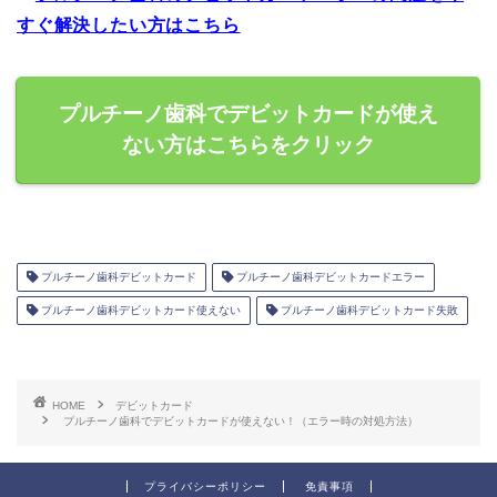
すぐ解決したい方はこちら
プルチーノ歯科でデビットカードが使え
ない方はこちらをクリック
プルチーノ歯科デビットカード
プルチーノ歯科デビットカードエラー
プルチーノ歯科デビットカード使えない
プルチーノ歯科デビットカード失敗
HOME
デビットカード
プルチーノ歯科でデビットカードが使えない！（エラー時の対処方法）
プライバシーポリシー
免責事項