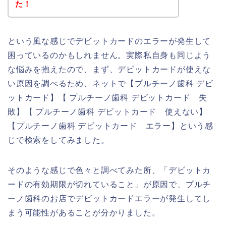
た！
という風な感じでデビットカードのエラーが発生して
困っているのかもしれません。実際私自身も同じよう
な悩みを抱えたので、まず、デビットカードが使えな
い原因を調べるため、ネットで【プルチーノ歯科 デビ
ットカード】【 プルチーノ歯科 デビットカード 失
敗】【 プルチーノ歯科 デビットカード 使えない】
【プルチーノ歯科 デビットカード エラー】という感
じで検索をしてみました。
そのような感じで色々と調べてみた所、「デビットカ
ードの有効期限が切れていること」が原因で、プルチ
ーノ歯科のお店でデビットカードエラーが発生してし
まう可能性があることが分かりました。