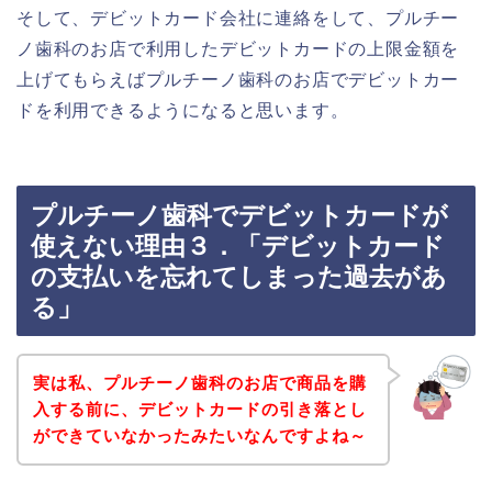
そして、デビットカード会社に連絡をして、プルチー
ノ歯科のお店で利用したデビットカードの上限金額を
上げてもらえばプルチーノ歯科のお店でデビットカー
ドを利用できるようになると思います。
プルチーノ歯科でデビットカードが
使えない理由３．「デビットカード
の支払いを忘れてしまった過去があ
る」
実は私、プルチーノ歯科のお店で商品を購
入する前に、デビットカードの引き落とし
ができていなかったみたいなんですよね～