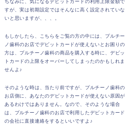
ちなみに、気になるデビットカードの利用上限金額で
すが、実は初期設定ではそんなに高く設定されていな
いと思いますが、、、。
もしかしたら、こちらをご覧の方の中には、プルチー
ノ歯科のお店でデビットカードが使えないとお困りの
方は、プルチーノ歯科の商品を購入する時に、デビッ
トカードの上限をオーバーしてしまったのかもしれま
せんよ♪
そのような時は、当たり前ですが、プルチーノ歯科の
お店側に、あなたのデビットカードが使えない原因が
あるわけではありません。なので、そのような場合
は、プルチーノ歯科のお店で利用したデビットカード
の会社に直接連絡をするといいですよ♪