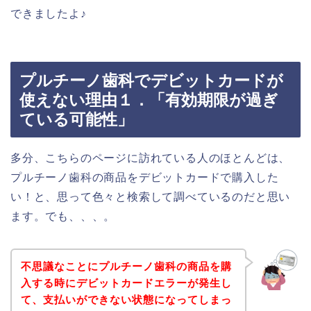
できましたよ♪
プルチーノ歯科でデビットカードが
使えない理由１．「有効期限が過ぎ
ている可能性」
多分、こちらのページに訪れている人のほとんどは、
プルチーノ歯科の商品をデビットカードで購入した
い！と、思って色々と検索して調べているのだと思い
ます。でも、、、。
不思議なことにプルチーノ歯科の商品を購
入する時にデビットカードエラーが発生し
て、支払いができない状態になってしまっ