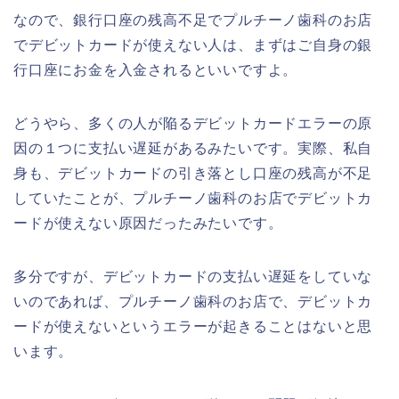
なので、銀行口座の残高不足でプルチーノ歯科のお店
でデビットカードが使えない人は、まずはご自身の銀
行口座にお金を入金されるといいですよ。
どうやら、多くの人が陥るデビットカードエラーの原
因の１つに支払い遅延があるみたいです。実際、私自
身も、デビットカードの引き落とし口座の残高が不足
していたことが、プルチーノ歯科のお店でデビットカ
ードが使えない原因だったみたいです。
多分ですが、デビットカードの支払い遅延をしていな
いのであれば、プルチーノ歯科のお店で、デビットカ
ードが使えないというエラーが起きることはないと思
います。