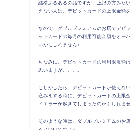
結構あるあるの話ですが、上記の方みた
えない人は、デビットカードの上限金額
なので、ダブルプレミアムのお店でデビ
ットカードの毎月の利用可能金額をオー
いかもしれません♪
ちなみに、デビットカードの利用限度額は
思いますが、、、。
もしかしたら、デビットカードが使えな
込みをする時に、デビットカードの上限
ドエラーが起きてしまったのかもしれませ
そのような時は、ダブルプレミアムのお
るといいですよ♪