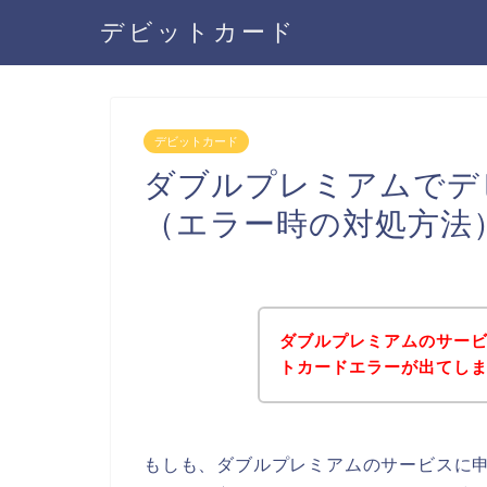
デビットカード
デビットカード
ダブルプレミアムでデ
（エラー時の対処方法
ダブルプレミアムのサー
トカードエラーが出てし
もしも、ダブルプレミアムのサービスに