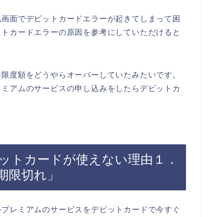
払画面でデビットカードエラーが起きてしまって困
ットカードエラーの原因を参考にしていただけると
用限度額をどうやらオーバーしていたみたいです。
レミアムのサービスの申し込みをしたらデビットカ
ットカードが使えない理由１．
期限切れ」
ルプレミアムのサービスをデビットカードで今すぐ