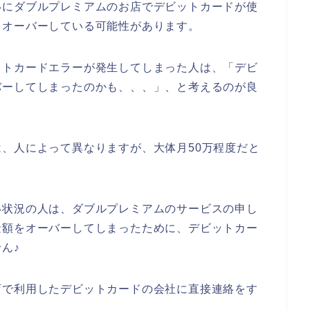
いにダブルプレミアムのお店でデビットカードが使
をオーバーしている可能性があります。
ットカードエラーが発生してしまった人は、「デビ
バーしてしまったのかも、、、」、と考えるのが良
、人によって異なりますが、大体月50万程度だと
い状況の人は、ダブルプレミアムのサービスの申し
金額をオーバーしてしまったために、デビットカー
ん♪
店で利用したデビットカードの会社に直接連絡をす