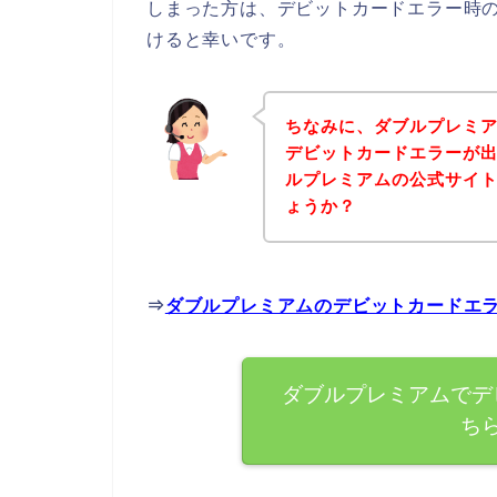
しまった方は、デビットカードエラー時
けると幸いです。
ちなみに、ダブルプレミ
デビットカードエラーが
ルプレミアムの公式サイ
ょうか？
⇒
ダブルプレミアムのデビットカードエ
ダブルプレミアムでデ
ち