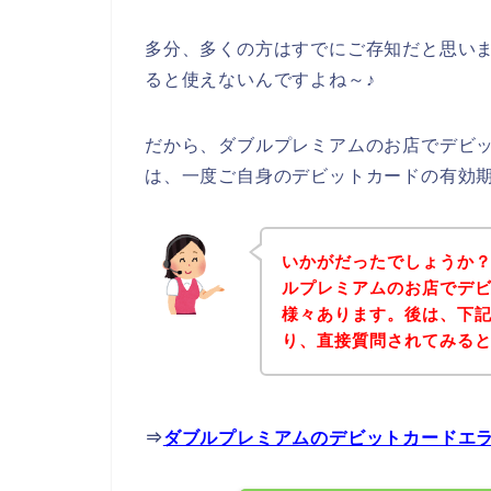
多分、多くの方はすでにご存知だと思い
ると使えないんですよね～♪
だから、ダブルプレミアムのお店でデビ
は、一度ご自身のデビットカードの有効
いかがだったでしょうか
ルプレミアムのお店でデ
様々あります。後は、下
り、直接質問されてみる
⇒
ダブルプレミアムのデビットカードエ