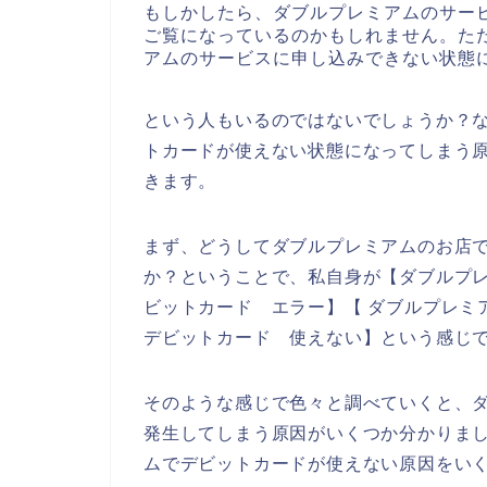
もしかしたら、ダブルプレミアムのサー
ご覧になっているのかもしれません。た
アムのサービスに申し込みできない状態
という人もいるのではないでしょうか？
トカードが使えない状態になってしまう
きます。
まず、どうしてダブルプレミアムのお店
か？ということで、私自身が【ダブルプレ
ビットカード エラー】【 ダブルプレミ
デビットカード 使えない】という感じ
そのような感じで色々と調べていくと、
発生してしまう原因がいくつか分かりま
ムでデビットカードが使えない原因をい