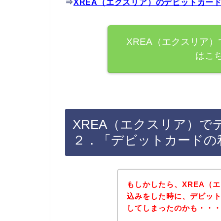
⇒
XREA（エクスリア）のデビットカー
XREA（エクスリア
はこ
XREA（エクスリア）
２．「デビットカードの
もしかしたら、XREA（
込みをした時に、デビッ
してしまったのかも・・