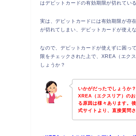
はデビットカードの有効期限が切れてい
実は、デビットカードには有効期限が存在
が切れてしまい、デビットカードが使えな
なので、デビットカードが使えずに困っ
限をチェックされた上で、XREA（エク
しょうか？
いかがだったでしょうか
XREA（エクスリア）の
る原因は様々あります。後
式サイトより、直接質問