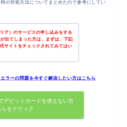
ー時の対処方法についてまとめたので参考にしてい
スリア）のサービスの申し込みをする
ーが出てしまった方は、まずは、下記
公式サイトをチェックされてみてはい
ドエラーの問題を今すぐ解決したい方はこちら
）でデビットカードを使えない方
ちらをクリック