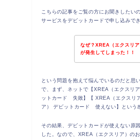
こちらの記事をご覧の方にお聞きしたいの
サービスをデビットカードで申し込みで
なぜ？XREA（エクスリ
が発生してしまった！！
という問題を抱えて悩んでいるのだと思
で、まず、ネットで【XREA（エクスリア
ットカード 失敗】【 XREA（エクスリ
ア） デビットカード 使えない】という
その結果、デビットカードが使えない原
した。なので、XREA（エクスリア）の