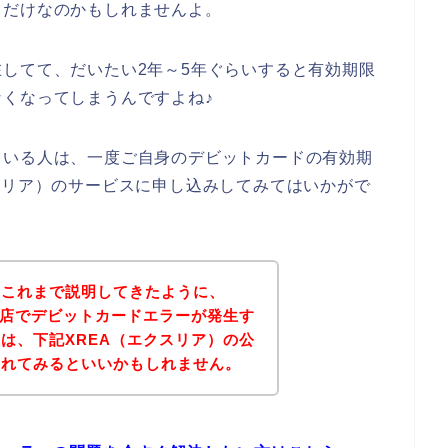
るだけなのかもしれませんよ。
してて、だいたい2年～5年ぐらいすると有効期限
くなってしまうんですよね♪
ている人は、一度ご自身のデビットカードの有効期
スリア）のサービスに申し込みしてみてはいかがで
？これまで説明してきたように、
お店でデビットカードエラーが発生す
は、下記XREA（エクスリア）の公
されてみるといいかもしれません。