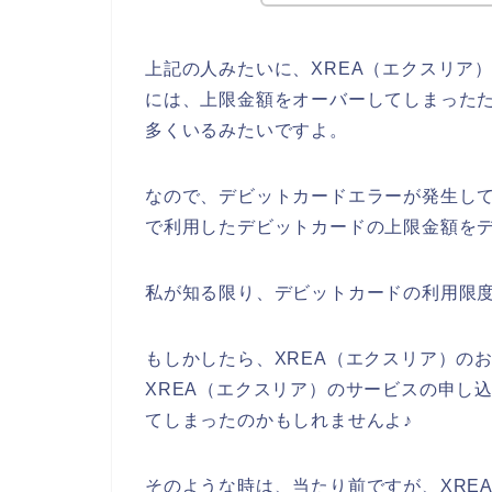
上記の人みたいに、XREA（エクスリア
には、上限金額をオーバーしてしまった
多くいるみたいですよ。
なので、デビットカードエラーが発生して
で利用したデビットカードの上限金額をデ
私が知る限り、デビットカードの利用限度
もしかしたら、XREA（エクスリア）の
XREA（エクスリア）のサービスの申し
てしまったのかもしれませんよ♪
そのような時は、当たり前ですが、XRE