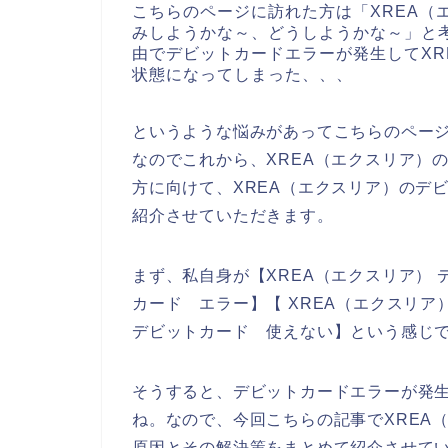
こちらのページに訪れた方は「XREA（
みしようかな～、どうしようかな～」と
由でデビットカードエラーが発生してXR
状態になってしまった、、、
というような悩みがあってこちらのペー
なのでこれから、XREA（エクスリア）
方に向けて、XREA（エクスリア）のデ
紹介させていただきます。
まず、私自身が【XREA（エクスリア） 
カード エラー】【 XREA（エクスリア
デビットカード 使えない】という感じ
そうすると、デビットカードエラーが発
ね。なので、今回こちらの記事でXREA
原因とその解決策をまとめて紹介させて