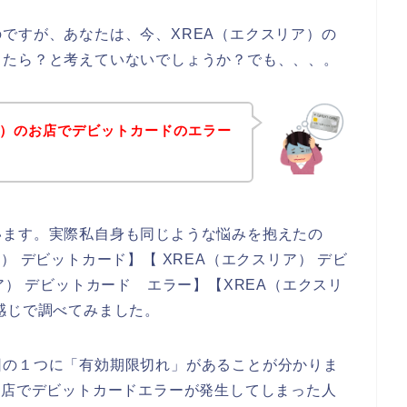
ですが、あなたは、今、XREA（エクスリア）の
きたら？と考えていないでしょうか？でも、、、。
ア）のお店でデビットカードのエラー
います。実際私自身も同じような悩みを抱えたの
） デビットカード】【 XREA（エクスリア） デビ
ア） デビットカード エラー】【XREA（エクスリ
感じで調べてみました。
因の１つに「有効期限切れ」があることが分かりま
お店でデビットカードエラーが発生してしまった人