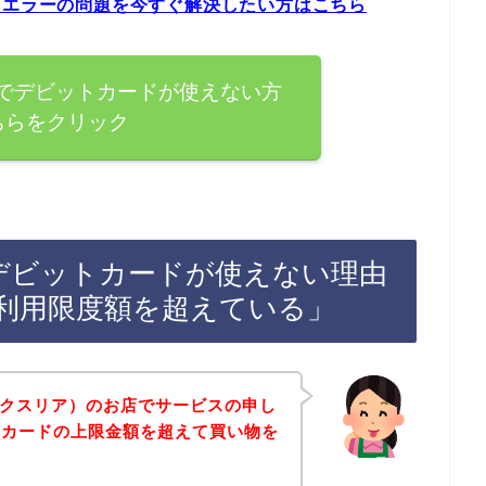
ドエラーの問題を今すぐ解決したい方はこちら
）でデビットカードが使えない方
ちらをクリック
でデビットカードが使えない理由
利用限度額を超えている」
エクスリア）のお店でサービスの申し
トカードの上限金額を超えて買い物を
・