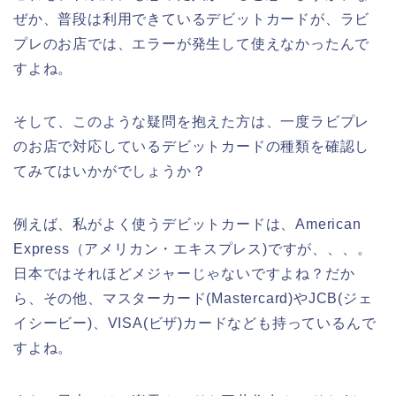
ぜか、普段は利用できているデビットカードが、ラビ
プレのお店では、エラーが発生して使えなかったんで
すよね。
そして、このような疑問を抱えた方は、一度ラビプレ
のお店で対応しているデビットカードの種類を確認し
てみてはいかがでしょうか？
例えば、私がよく使うデビットカードは、American
Express（アメリカン・エキスプレス)ですが、、、。
日本ではそれほどメジャーじゃないですよね？だか
ら、その他、マスターカード(Mastercard)やJCB(ジェ
イシービー)、VISA(ビザ)カードなども持っているんで
すよね。