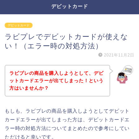
デビットカード
デビットカード
ラビプレでデビットカードが使えな
い！（エラー時の対処方法）
2021年11月2日
ラビプレの商品を購入しようとして、デビ
ットカードエラーが出てしまった！という
方はいませんか？
もしも、ラビプレの商品を購入しようとしてデビット
カードエラーが出てしまった方は、デビットカードエ
ラー時の対処方法についてまとめたので参考にしてい
ただけると幸いです。