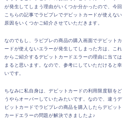
が発生してしまう理由がいくつか分かったので、今回
こちらの記事でラビプレでデビットカードが使えない
原因をいくつかご紹介させていただきます。
なのでもし、ラビプレの商品の購入画面でデビットカ
ードが使えないエラーが発生してしまった方は、これ
からご紹介するデビットカードエラーの理由に当ては
まると思います。なので、参考にしていただけると幸
いです。
ちなみに私自身は、デビットカードの利用限度額をど
うやらオーバーしていたみたいです。なので、違うデ
ビットカードでラビプレの商品を購入したらデビット
カードエラーの問題が解決できましたよ♪