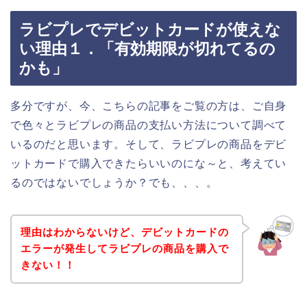
ラビプレでデビットカードが使えな
い理由１．「有効期限が切れてるの
かも」
多分ですが、今、こちらの記事をご覧の方は、ご自身
で色々とラビプレの商品の支払い方法について調べて
いるのだと思います。そして、ラビプレの商品をデビ
ットカードで購入できたらいいのにな～と、考えてい
るのではないでしょうか？でも、、、。
理由はわからないけど、デビットカードの
エラーが発生してラビプレの商品を購入で
きない！！