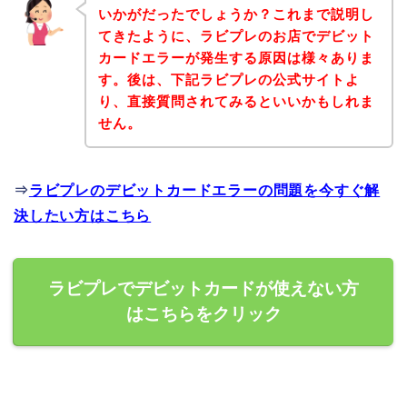
いかがだったでしょうか？これまで説明し
てきたように、ラビプレのお店でデビット
カードエラーが発生する原因は様々ありま
す。後は、下記ラビプレの公式サイトよ
り、直接質問されてみるといいかもしれま
せん。
⇒
ラビプレのデビットカードエラーの問題を今すぐ解
決したい方はこちら
ラビプレでデビットカードが使えない方
はこちらをクリック