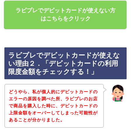
ラビプレでデビットカードが使えない方
はこちらをクリック
ラビプレでデビットカードが使えな
い理由２．「デビットカードの利用
限度金額をチェックする！」
どうやら、私が個人的にデビットカードの
エラーの原因を調べた所、ラビプレのお店
で商品を購入した時に、デビットカードの
上限金額をオーバーしてしまった可能性が
あることが分かりました。