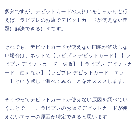
多分ですが、デビットカードの支払いをしっかりと行
えば、ラビプレのお店でデビットカードが使えない問
題は解決できるはずです。
それでも、デビットカードが使えない問題が解決しな
い場合は、ネットで【ラビプレ デビットカード】【 ラ
ビプレ デビットカード 失敗】【 ラビプレ デビットカ
ード 使えない】【ラビプレ デビットカード エラ
ー】という感じで調べてみることをオススメします。
そうやってデビットカードが使えない原因を調べてい
くことで、、、ラビプレのお店でデビットカードが使
えないエラーの原因が特定できると思います。