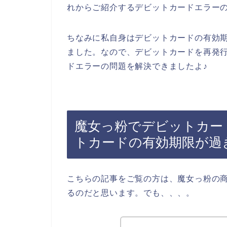
れからご紹介するデビットカードエラー
ちなみに私自身はデビットカードの有効
ました。なので、デビットカードを再発
ドエラーの問題を解決できましたよ♪
魔女っ粉でデビットカー
トカードの有効期限が過
こちらの記事をご覧の方は、魔女っ粉の
るのだと思います。でも、、、。