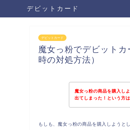
デビットカード
デビットカード
魔女っ粉でデビットカ
時の対処方法）
魔女っ粉の商品を購入し
出てしまった！という方
もしも、魔女っ粉の商品を購入しようと