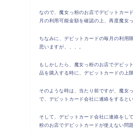
なので、魔女っ粉のお店でデビットカー
月の利用可能金額を確認の上、再度魔女っ
ちなみに、デビットカードの毎月の利用
思いますが、、、。
もしかしたら、魔女っ粉のお店でデビッ
品を購入する時に、デビットカードの上限
そのような時は、当たり前ですが、魔女
で、デビットカード会社に連絡をするとい
そして、デビットカード会社に連絡をし
粉のお店でデビットカードが使えない問