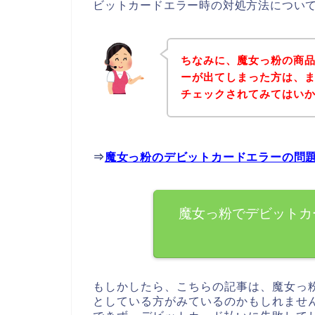
ビットカードエラー時の対処方法につい
ちなみに、魔女っ粉の商
ーが出てしまった方は、
チェックされてみてはい
⇒
魔女っ粉のデビットカードエラーの問
魔女っ粉でデビットカ
もしかしたら、こちらの記事は、魔女っ
としている方がみているのかもしれませ