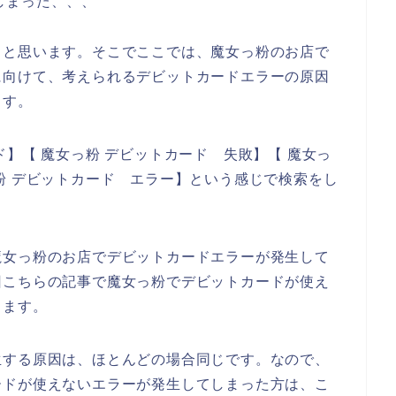
しまった、、、
ると思います。そこでここでは、魔女っ粉のお店で
に向けて、考えられるデビットカードエラーの原因
ます。
】【 魔女っ粉 デビットカード 失敗】【 魔女っ
粉 デビットカード エラー】という感じで検索をし
魔女っ粉のお店でデビットカードエラーが発生して
回こちらの記事で魔女っ粉でデビットカードが使え
きます。
生する原因は、ほとんどの場合同じです。なので、
ードが使えないエラーが発生してしまった方は、こ