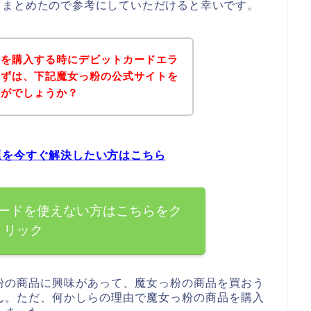
てまとめたので参考にしていただけると幸いです。
品を購入する時にデビットカードエラ
まずは、下記魔女っ粉の公式サイトを
かがでしょうか？
題を今すぐ解決したい方はこちら
ードを使えない方はこちらをク
リック
粉の商品に興味があって、魔女っ粉の商品を買おう
ん。ただ、何かしらの理由で魔女っ粉の商品を購入