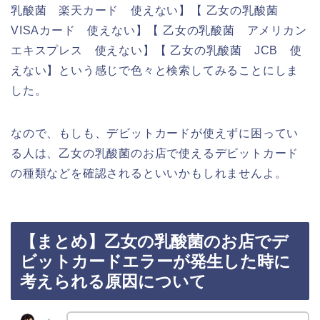
乳酸菌 楽天カード 使えない】【 乙女の乳酸菌
VISAカード 使えない】【 乙女の乳酸菌 アメリカン
エキスプレス 使えない】【 乙女の乳酸菌 JCB 使
えない】という感じで色々と検索してみることにしま
した。
なので、もしも、デビットカードが使えずに困ってい
る人は、乙女の乳酸菌のお店で使えるデビットカード
の種類などを確認されるといいかもしれませんよ。
【まとめ】乙女の乳酸菌のお店でデ
ビットカードエラーが発生した時に
考えられる原因について