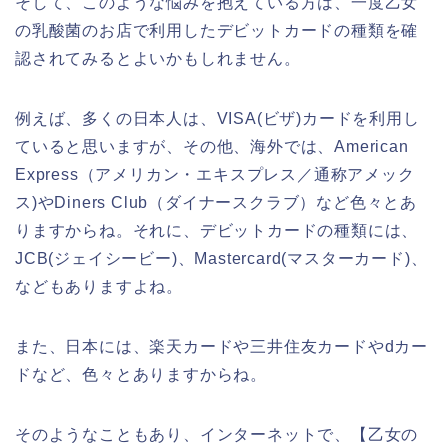
そして、このような悩みを抱えている方は、一度乙女
の乳酸菌のお店で利用したデビットカードの種類を確
認されてみるとよいかもしれません。
例えば、多くの日本人は、VISA(ビザ)カードを利用し
ていると思いますが、その他、海外では、American
Express（アメリカン・エキスプレス／通称アメック
ス)やDiners Club（ダイナースクラブ）など色々とあ
りますからね。それに、デビットカードの種類には、
JCB(ジェイシービー)、Mastercard(マスターカード)、
などもありますよね。
また、日本には、楽天カードや三井住友カードやdカー
ドなど、色々とありますからね。
そのようなこともあり、インターネットで、【乙女の