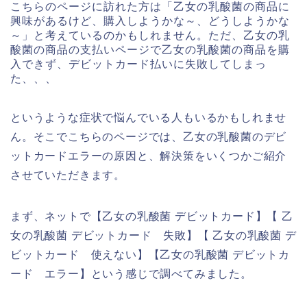
こちらのページに訪れた方は「乙女の乳酸菌の商品に
興味があるけど、購入しようかな～、どうしようかな
～」と考えているのかもしれません。ただ、乙女の乳
酸菌の商品の支払いページで乙女の乳酸菌の商品を購
入できず、デビットカード払いに失敗してしまっ
た、、、
というような症状で悩んでいる人もいるかもしれませ
ん。そこでこちらのページでは、乙女の乳酸菌のデビ
ットカードエラーの原因と、解決策をいくつかご紹介
させていただきます。
まず、ネットで【乙女の乳酸菌 デビットカード】【 乙
女の乳酸菌 デビットカード 失敗】【 乙女の乳酸菌 デ
ビットカード 使えない】【乙女の乳酸菌 デビットカ
ード エラー】という感じで調べてみました。