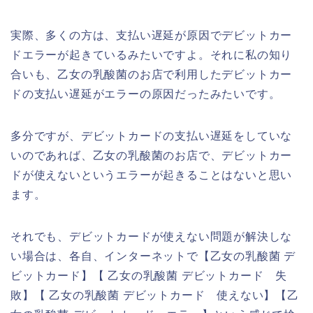
実際、多くの方は、支払い遅延が原因でデビットカー
ドエラーが起きているみたいですよ。それに私の知り
合いも、乙女の乳酸菌のお店で利用したデビットカー
ドの支払い遅延がエラーの原因だったみたいです。
多分ですが、デビットカードの支払い遅延をしていな
いのであれば、乙女の乳酸菌のお店で、デビットカー
ドが使えないというエラーが起きることはないと思い
ます。
それでも、デビットカードが使えない問題が解決しな
い場合は、各自、インターネットで【乙女の乳酸菌 デ
ビットカード】【 乙女の乳酸菌 デビットカード 失
敗】【 乙女の乳酸菌 デビットカード 使えない】【乙