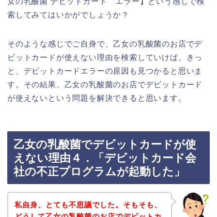
女の乳酸菌 デビットカード エラー】という感じで検
索してみてはいかがでしょうか？
そのような感じでご自身で、乙女の乳酸菌のお店でデ
ビットカードが使えない理由を検索していけば、きっ
と、デビットカードエラーの原因も見つかると思いま
す。その結果、乙女の乳酸菌のお店でデビットカード
が使えないという問題を解決できると思います。
乙女の乳酸菌でデビットカードが使
えない理由４．「デビットカード会
社の不正プログラムが起動した」
私自身、とても不思議でした。そもそも、
どうして乙女の乳酸菌のお店でデビットカ