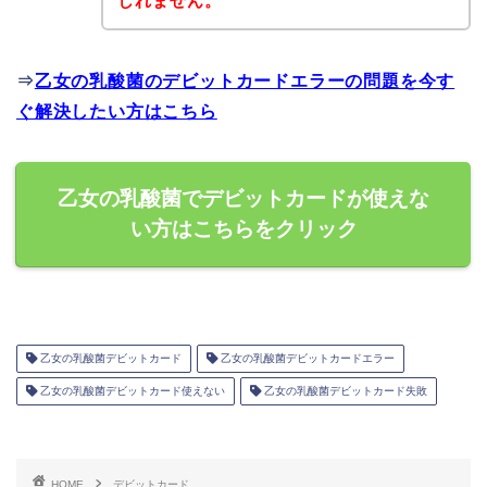
しれません。
⇒
乙女の乳酸菌のデビットカードエラーの問題を今す
ぐ解決したい方はこちら
乙女の乳酸菌でデビットカードが使えな
い方はこちらをクリック
乙女の乳酸菌デビットカード
乙女の乳酸菌デビットカードエラー
乙女の乳酸菌デビットカード使えない
乙女の乳酸菌デビットカード失敗
HOME
デビットカード