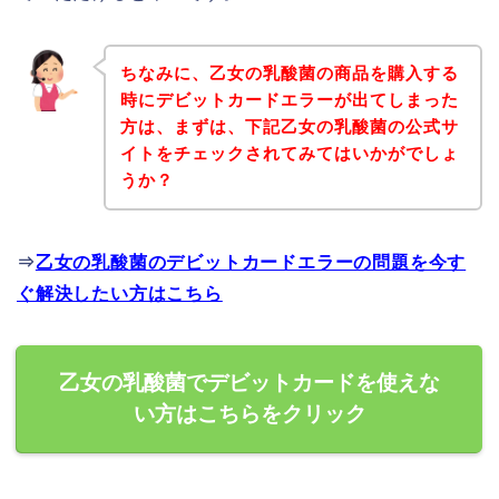
ちなみに、乙女の乳酸菌の商品を購入する
時にデビットカードエラーが出てしまった
方は、まずは、下記乙女の乳酸菌の公式サ
イトをチェックされてみてはいかがでしょ
うか？
⇒
乙女の乳酸菌のデビットカードエラーの問題を今す
ぐ解決したい方はこちら
乙女の乳酸菌でデビットカードを使えな
い方はこちらをクリック