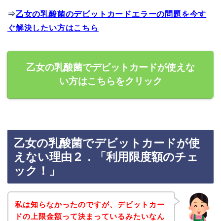
⇒
乙女の乳酸菌のデビットカードエラーの問題を今す
ぐ解決したい方はこちら
乙女の乳酸菌でデビットカードが使えな
い方はこちらをクリック
乙女の乳酸菌でデビットカードが使
えない理由２．「利用限度額のチェ
ック！」
私は知らなかったのですが、デビットカー
ドの上限金額って決まっているみたいなん