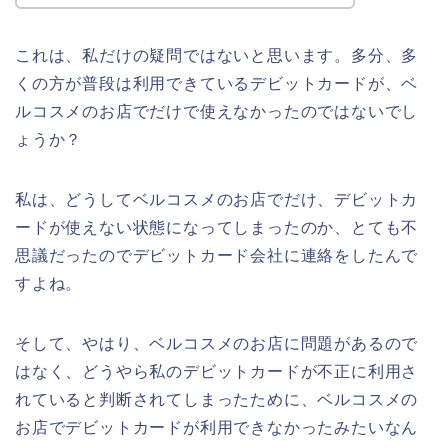
これは、私だけの疑問ではないと思います。多分、多
くの方が普段は利用できているデビットカードが、ベ
ルコスメのお店でだけで使えなかったのではないでし
ょうか？
私は、どうしてベルコスメのお店でだけ、デビットカ
ードが使えない状態になってしまったのか、とても不
思議だったのでデビットカード会社に連絡をしたんで
すよね。
そして、やはり、ベルコスメのお店に問題があるので
はなく、どうやら私のデビットカードが不正に利用さ
れていると判断されてしまったために、ベルコスメの
お店でデビットカードが利用できなかったみたいなん