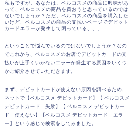
私もですが、あなたは、ベルコスメの商品に興味があ
って、ベルコスメの商品を買おうと思っているのでは
ないでしょうか？ただ、ベルコスメの商品を購入した
いけど、ベルコスメの商品の支払いページでデビット
カードエラーが発生して困っている、、、
ということで悩んでいるのではないでしょうか？なの
でこれから、ベルコスメのお店でデビットカードの支
払いが上手くいかないエラーが発生する原因をいくつ
かご紹介させていただきます。
まず、デビットカードが使えない原因を調べるため、
ネットで【ベルコスメ デビットカード】【 ベルコスメ
デビットカード 失敗】【 ベルコスメ デビットカー
ド 使えない】【ベルコスメ デビットカード エラ
ー】という感じで検索をしてみました。