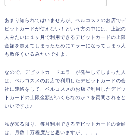
あまり知られてはいませんが、ベルコスメのお店でデ
ビットカードが使えない！という方の中には、上記の
人みたいに１ヶ月で利用できるデビットカードの上限
金額を超えてしまったためにエラーになってしまう人
も数多くいるみたいですよ。
なので、デビットカードエラーが発生してしまった人
は、ベルコスメのお店で利用したデビットカードの会
社に連絡をして、ベルコスメのお店で利用したデビッ
トカードの上限金額がいくらなのか？を質問されると
いいですよ♪
私が知る限り、毎月利用できるデビットカードの金額
は、月数十万程度だと思いますが、、、。