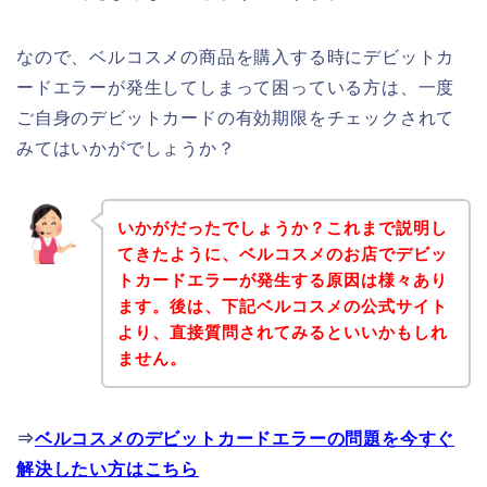
なので、ベルコスメの商品を購入する時にデビットカ
ードエラーが発生してしまって困っている方は、一度
ご自身のデビットカードの有効期限をチェックされて
みてはいかがでしょうか？
いかがだったでしょうか？これまで説明し
てきたように、ベルコスメのお店でデビッ
トカードエラーが発生する原因は様々あり
ます。後は、下記ベルコスメの公式サイト
より、直接質問されてみるといいかもしれ
ません。
⇒
ベルコスメのデビットカードエラーの問題を今すぐ
解決したい方はこちら