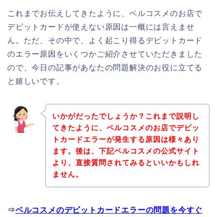
これまでお伝えしてきたように、ベルコスメのお店で
デビットカードが使えない原因は一概には言えませ
ん。ただ、その中で、よく起こり得るデビットカード
のエラー原因をいくつかご紹介させていただきました
ので、今日の記事があなたの問題解決のお役に立てる
と嬉しいです。
いかがだったでしょうか？これまで説明し
てきたように、ベルコスメのお店でデビッ
トカードエラーが発生する原因は様々あり
ます。後は、下記ベルコスメの公式サイト
より、直接質問されてみるといいかもしれ
ません。
⇒
ベルコスメのデビットカードエラーの問題を今すぐ