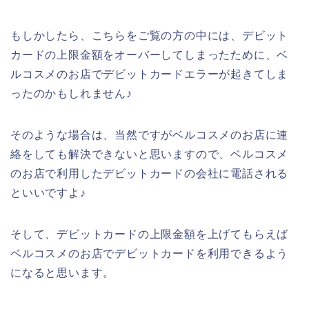
もしかしたら、こちらをご覧の方の中には、デビット
カードの上限金額をオーバーしてしまったために、ベ
ルコスメのお店でデビットカードエラーが起きてしま
ったのかもしれません♪
そのような場合は、当然ですがベルコスメのお店に連
絡をしても解決できないと思いますので、ベルコスメ
のお店で利用したデビットカードの会社に電話される
といいですよ♪
そして、デビットカードの上限金額を上げてもらえば
ベルコスメのお店でデビットカードを利用できるよう
になると思います。