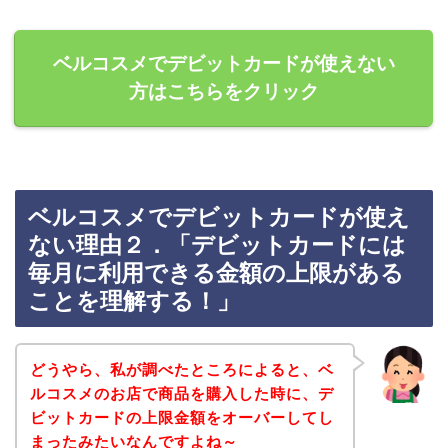
ベルコスメでデビットカードが使えない
方はこちらをクリック
ベルコスメでデビットカードが使え
ない理由２．「デビットカードには
毎月に利用できる金額の上限がある
ことを理解する！」
どうやら、私が調べたところによると、ベ
ルコスメのお店で商品を購入した時に、デ
ビットカードの上限金額をオーバーしてし
まったみたいなんですよね～