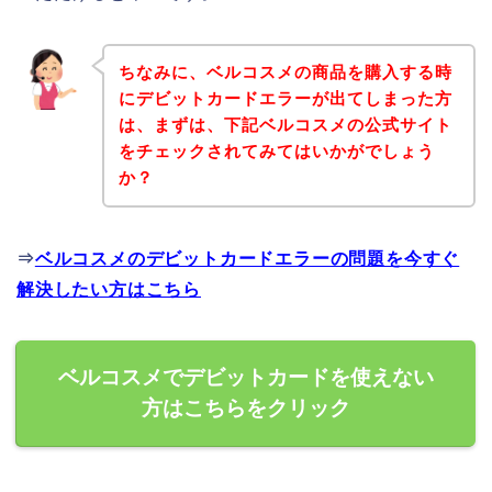
ちなみに、ベルコスメの商品を購入する時
にデビットカードエラーが出てしまった方
は、まずは、下記ベルコスメの公式サイト
をチェックされてみてはいかがでしょう
か？
⇒
ベルコスメのデビットカードエラーの問題を今すぐ
解決したい方はこちら
ベルコスメでデビットカードを使えない
方はこちらをクリック