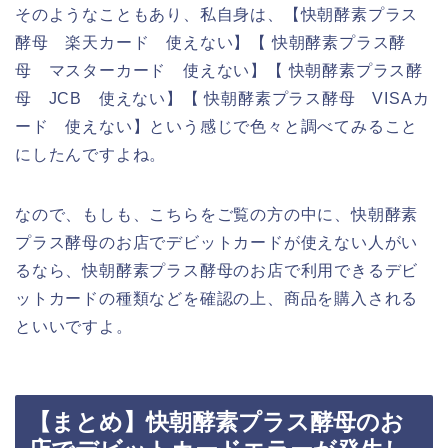
そのようなこともあり、私自身は、【快朝酵素プラス
酵母 楽天カード 使えない】【 快朝酵素プラス酵
母 マスターカード 使えない】【 快朝酵素プラス酵
母 JCB 使えない】【 快朝酵素プラス酵母 VISAカ
ード 使えない】という感じで色々と調べてみること
にしたんですよね。
なので、もしも、こちらをご覧の方の中に、快朝酵素
プラス酵母のお店でデビットカードが使えない人がい
るなら、快朝酵素プラス酵母のお店で利用できるデビ
ットカードの種類などを確認の上、商品を購入される
といいですよ。
【まとめ】快朝酵素プラス酵母のお