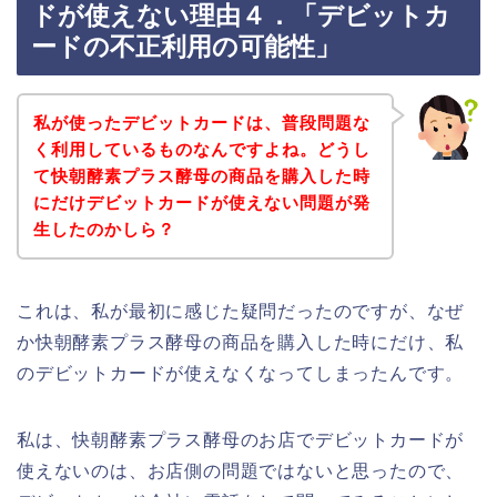
ドが使えない理由４．「デビットカ
ードの不正利用の可能性」
私が使ったデビットカードは、普段問題な
く利用しているものなんですよね。どうし
て快朝酵素プラス酵母の商品を購入した時
にだけデビットカードが使えない問題が発
生したのかしら？
これは、私が最初に感じた疑問だったのですが、なぜ
か快朝酵素プラス酵母の商品を購入した時にだけ、私
のデビットカードが使えなくなってしまったんです。
私は、快朝酵素プラス酵母のお店でデビットカードが
使えないのは、お店側の問題ではないと思ったので、