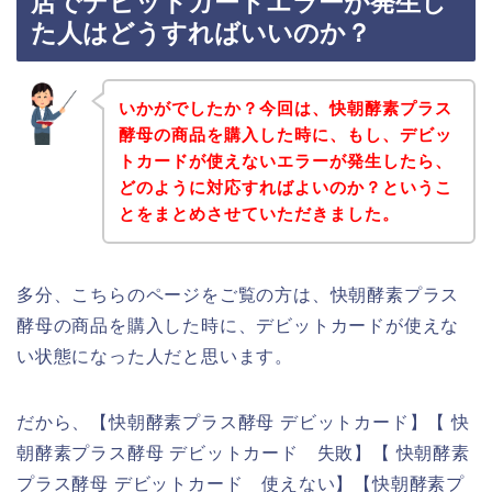
店でデビットカードエラーが発生し
た人はどうすればいいのか？
いかがでしたか？今回は、快朝酵素プラス
酵母の商品を購入した時に、もし、デビッ
トカードが使えないエラーが発生したら、
どのように対応すればよいのか？というこ
とをまとめさせていただきました。
多分、こちらのページをご覧の方は、快朝酵素プラス
酵母の商品を購入した時に、デビットカードが使えな
い状態になった人だと思います。
だから、【快朝酵素プラス酵母 デビットカード】【 快
朝酵素プラス酵母 デビットカード 失敗】【 快朝酵素
プラス酵母 デビットカード 使えない】【快朝酵素プ