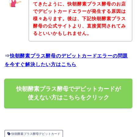
てきたように、快朝酵素プラス酵母のお店
でデビットカードエラーが発生する原因は
様々あります。後は、下記快朝酵素プラス
酵母の公式サイトより、直接質問されてみ
るといいかもしれません。
⇒
快朝酵素プラス酵母のデビットカードエラーの問題
を今すぐ解決したい方はこちら
快朝酵素プラス酵母でデビットカードが
使えない方はこちらをクリック
快朝酵素プラス酵母デビットカード