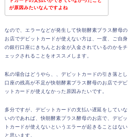
トカードの支払いができていなかったこと
が原因みたいなんですよね
なので、エラーなどが発生して快朝酵素プラス酵母の
お店でデビットカードが使えない方は、一度、ご自身
の銀行口座にきちんとお金が入金されているのかをチ
ェックされることをオススメします。
私の場合はどうやら、、デビットカードの引き落とし
口座の残高が不足が快朝酵素プラス酵母のお店でデビ
ットカードが使えなかった原因みたいです。
多分ですが、デビットカードの支払い遅延をしていな
いのであれば、快朝酵素プラス酵母のお店で、デビッ
トカードが使えないというエラーが起きることはない
と思います。