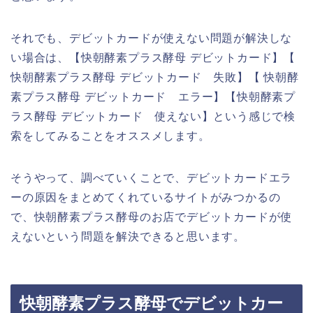
それでも、デビットカードが使えない問題が解決しな
い場合は、【快朝酵素プラス酵母 デビットカード】【
快朝酵素プラス酵母 デビットカード 失敗】【 快朝酵
素プラス酵母 デビットカード エラー】【快朝酵素プ
ラス酵母 デビットカード 使えない】という感じで検
索をしてみることをオススメします。
そうやって、調べていくことで、デビットカードエラ
ーの原因をまとめてくれているサイトがみつかるの
で、快朝酵素プラス酵母のお店でデビットカードが使
えないという問題を解決できると思います。
快朝酵素プラス酵母でデビットカー