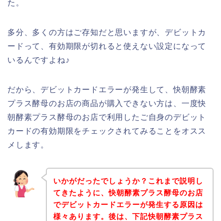
た。
多分、多くの方はご存知だと思いますが、デビットカ
ードって、有効期限が切れると使えない設定になって
いるんですよね♪
だから、デビットカードエラーが発生して、快朝酵素
プラス酵母のお店の商品が購入できない方は、一度快
朝酵素プラス酵母のお店で利用したご自身のデビット
カードの有効期限をチェックされてみることをオスス
メします。
いかがだったでしょうか？これまで説明し
てきたように、快朝酵素プラス酵母のお店
でデビットカードエラーが発生する原因は
様々あります。後は、下記快朝酵素プラス