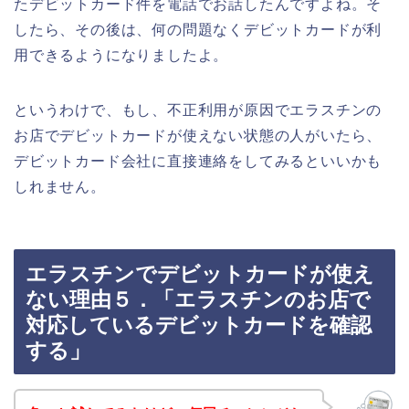
たデビットカード件を電話でお話したんですよね。そ
したら、その後は、何の問題なくデビットカードが利
用できるようになりましたよ。
というわけで、もし、不正利用が原因でエラスチンの
お店でデビットカードが使えない状態の人がいたら、
デビットカード会社に直接連絡をしてみるといいかも
しれません。
エラスチンでデビットカードが使え
ない理由５．「エラスチンのお店で
対応しているデビットカードを確認
する」