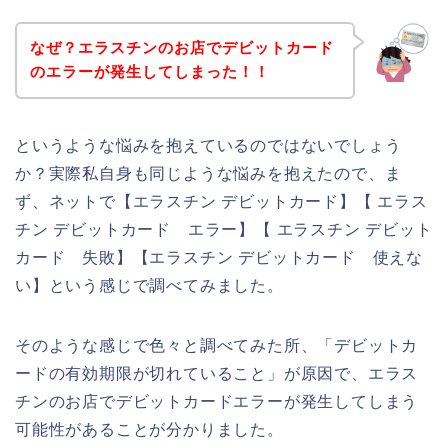
なぜ？エラスチンのお店でデビットカード
のエラーが発生してしまった！！
というような悩みを抱えているのではないでしょう
か？実際私自身も同じような悩みを抱えたので、ま
ず、ネットで【エラスチン デビットカード】【 エラス
チン デビットカード エラー】【 エラスチン デビット
カード 失敗】【エラスチン デビットカード 使えな
い】という感じで調べてみました。
そのような感じで色々と調べてみた所、「デビットカ
ードの有効期限が切れていること」が原因で、エラス
チンのお店でデビットカードエラーが発生してしまう
可能性があることが分かりました。