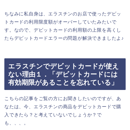
ちなみに私自身は、エラスチンのお店で使ったデビッ
トカードの利用限度額がオーバーしていたみたいで
す。なので、デビットカードの利用額の上限を高くし
たらデビットカードエラーの問題が解決できましたよ♪
エラスチンでデビットカードが使え
ない理由１．「デビットカードには
有効期限があることを忘れている」
こちらの記事をご覧の方にお聞きしたいのですが、あ
なたは、今、エラスチンの商品をデビットカードで購
入できたら？と考えていないでしょうか？で
も、、、。