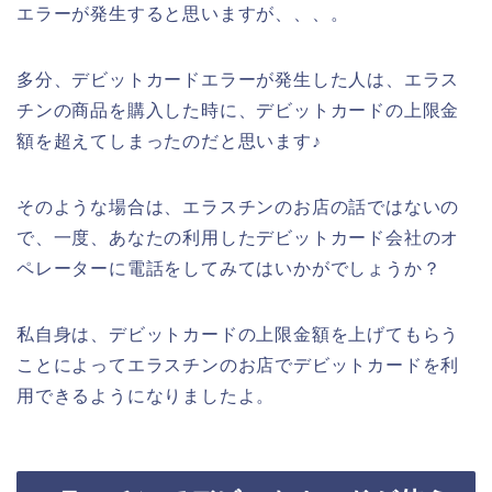
エラーが発生すると思いますが、、、。
多分、デビットカードエラーが発生した人は、エラス
チンの商品を購入した時に、デビットカードの上限金
額を超えてしまったのだと思います♪
そのような場合は、エラスチンのお店の話ではないの
で、一度、あなたの利用したデビットカード会社のオ
ペレーターに電話をしてみてはいかがでしょうか？
私自身は、デビットカードの上限金額を上げてもらう
ことによってエラスチンのお店でデビットカードを利
用できるようになりましたよ。