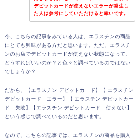
デビットカードが使えないエラーが発生し
た人は参考にしていただけると幸いです。
今、こちらの記事をみている人は、エラスチンの商品
にとても興味がある方だと思います。ただ、エラスチ
ンのお店でデビットカードが使えない状態になって、
どうすればいいのか？と色々と調べているのではない
でしょうか？
だから、【エラスチン デビットカード】【 エラスチン
デビットカード エラー】【 エラスチン デビットカー
ド 失敗】【エラスチン デビットカード 使えない】
という感じで調べているのだと思います。
なので、こちらの記事では、エラスチンの商品を購入