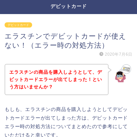
デビットカード
デビットカード
エラスチンでデビットカードが使え
ない！（エラー時の対処方法）
2020年7月6日
エラスチンの商品を購入しようとして、デ
ビットカードエラーが出てしまった！とい
う方はいませんか？
もしも、エラスチンの商品を購入しようとしてデビッ
トカードエラーが出てしまった方は、デビットカード
エラー時の対処方法についてまとめたので参考にして
いただけると幸いです。