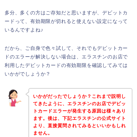
多分、多くの方はご存知だと思いますが、デビットカ
ードって、有効期限が切れると使えない設定になって
いるんですよね♪
だから、ご自身で色々試して、それでもデビットカー
ドのエラーが解決しない場合は、エラスチンのお店で
利用したデビットカードの有効期限を確認してみては
いかがでしょうか？
いかがだったでしょうか？これまで説明し
てきたように、エラスチンのお店でデビッ
トカードエラーが発生する原因は様々あり
ます。後は、下記エラスチンの公式サイト
より、直接質問されてみるといいかもしれ
ません。